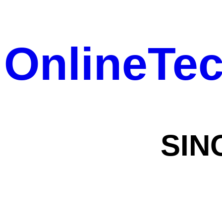
OnlineTe
SIN